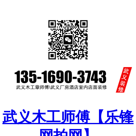
武义木工师傅【乐锋
网拍网】